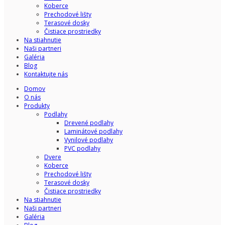
Koberce
Prechodové lišty
Terasové dosky
Čistiace prostriedky
Na stiahnutie
Naši partneri
Galéria
Blog
Kontaktujte nás
Domov
O nás
Produkty
Podlahy
Drevené podlahy
Laminátové podlahy
Vynilové podlahy
PVC podlahy
Dvere
Koberce
Prechodové lišty
Terasové dosky
Čistiace prostriedky
Na stiahnutie
Naši partneri
Galéria