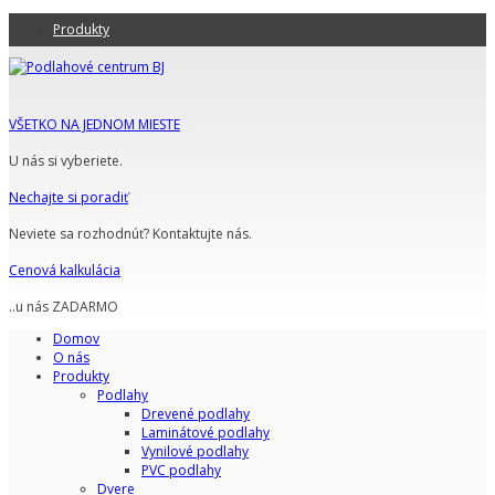
Produkty
VŠETKO NA JEDNOM MIESTE
U nás si vyberiete.
Nechajte si poradiť
Neviete sa rozhodnúť? Kontaktujte nás.
Cenová kalkulácia
..u nás ZADARMO
Domov
O nás
Produkty
Podlahy
Drevené podlahy
Laminátové podlahy
Vynilové podlahy
PVC podlahy
Dvere