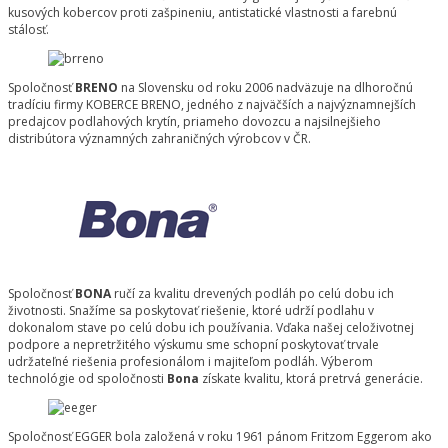
kusových kobercov proti zašpineniu, antistatické vlastnosti a farebnú
stálosť.
Spoločnosť
BRENO
na Slovensku od roku 2006 nadväzuje na dlhoročnú
tradíciu firmy KOBERCE BRENO, jedného z najväčších a najvýznamnejších
predajcov podlahových krytín, priameho dovozcu a najsilnejšieho
distribútora významných zahraničných výrobcov v ČR.
Spoločnosť
BONA
ručí za kvalitu drevených podláh po celú dobu ich
životnosti. Snažíme sa poskytovať riešenie, ktoré udrží podlahu v
dokonalom stave po celú dobu ich používania. Vďaka našej celoživotnej
podpore a nepretržitého výskumu sme schopní poskytovať trvale
udržateľné riešenia profesionálom i majiteľom podláh. Výberom
technológie od spoločnosti
Bona
získate kvalitu, ktorá pretrvá generácie.
Spoločnosť EGGER bola založená v roku 1961 pánom Fritzom Eggerom ako