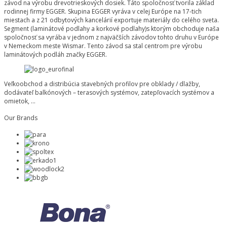
závod na výrobu drevotrieskových dosiek. Táto spoločnosť tvorila základ
rodinnej firmy EGGER. Skupina EGGER vyráva v celej Európe na 17-tich
miestach a z 21 odbytových kancelárií exportuje materiály do celého sveta.
Segment (laminátové podlahy a korkové podlahy)s ktorým obchoduje naša
spoločnosť sa vyrába v jednom z najväčších závodov tohto druhu v Európe
v Nemeckom meste Wismar. Tento závod sa stal centrom pre výrobu
laminátových podláh značky EGGER.
Veľkoobchod a distribúcia stavebných profilov pre obklady / dlažby,
dodávateľ balkónových – terasových systémov, zatepľovacích systémov a
omietok, …
Our Brands