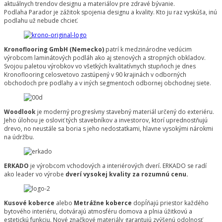
aktuálnych trendov designu a materiálov pre zdravé bývanie.
Podlaha Parador je zážitok spojenia designu a kvality. Kto ju raz vyskúša, inú
podlahu už nebude chcieť.
Kronoflooring GmbH (Nemecko)
patrí k medzinárodne vedúcim
výrobcom laminátových podláh ako aj stenových a stropných obkladov.
Svojou paletou výrobkov vo všetkých kvalitatívnych stupňoch je dnes
Kronoflooring celosvetovo zastúpený v 90 krajinách v odborných
obchodoch pre podlahy a v iných segmentoch odbornej obchodnej siete.
Woodlook
je moderný progresívny stavebný materiál určený do exteriéru.
Jeho úlohou je osloviť tých stavebníkov a investorov, ktorí uprednostňujú
drevo, no neustále sa boria s jeho nedostatkami, hlavne vysokými nárokmi
na údržbu.
ERKADO
je výrobcom vchodových a interiérových dverí. ERKADO se radí
ako leader vo výrobe
dverí vysokej kvality za rozumnú cenu.
Kusové koberce
alebo
Metrážne koberce
dopĺňajú priestor každého
bytového interiéru, dotvárajú atmosféru domova a plnia úžitkovú a
estetickú funkciu. Nové značkové materiály garantujú zvýšenú odolnosť