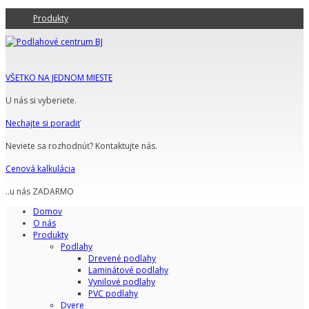
Produkty
VŠETKO NA JEDNOM MIESTE
U nás si vyberiete.
Nechajte si poradiť
Neviete sa rozhodnúť? Kontaktujte nás.
Cenová kalkulácia
..u nás ZADARMO
Domov
O nás
Produkty
Podlahy
Drevené podlahy
Laminátové podlahy
Vynilové podlahy
PVC podlahy
Dvere