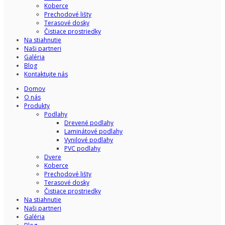
Koberce
Prechodové lišty
Terasové dosky
Čistiace prostriedky
Na stiahnutie
Naši partneri
Galéria
Blog
Kontaktujte nás
Domov
O nás
Produkty
Podlahy
Drevené podlahy
Laminátové podlahy
Vynilové podlahy
PVC podlahy
Dvere
Koberce
Prechodové lišty
Terasové dosky
Čistiace prostriedky
Na stiahnutie
Naši partneri
Galéria