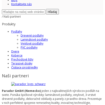
Blog
Kontaktujte nás
Hľadaj
/
Naši partneri
Produkty
Podlahy
Drevené podlahy
Laminátové podlahy
Vynilové podlahy
PVC podlahy
Dvere
Koberce
Prechodové lišty
Terasové dosky
Čistiace prostriedky
Naši partneri
Parador GmbH (Nemecko)
jeden z najkvalitnejších výrobcov podláh na
svete. Ponúka špičkové výrobky: laminátové podlahy, vinylové, 3-vrstvé
drevené podlahy, dekoračné obklady a panely z pravého dreva. Prezentuje
v nich perfektné spojenie remeselnej kvality, inovačnej technológie,